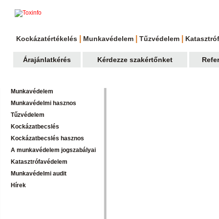
|
|
|
Kockázatértékelés
Munkavédelem
Tűzvédelem
Katasztró
Árajánlatkérés
Kérdezze szakértőnket
Refe
Munkavédelem
Munkavédelmi hasznos
Tűzvédelem
Kockázatbecslés
Kockázatbecslés hasznos
A munkavédelem jogszabályai
Katasztrófavédelem
Munkavédelmi audit
Hírek